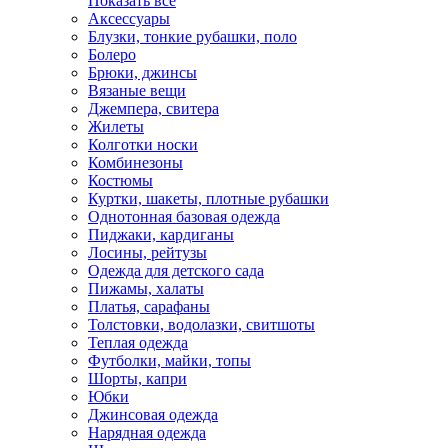
Показать всё
Аксессуары
Блузки, тонкие рубашки, поло
Болеро
Брюки, джинсы
Вязаные вещи
Джемпера, свитера
Жилеты
Колготки носки
Комбинезоны
Костюмы
Куртки, шакеты, плотные рубашки
Однотонная базовая одежда
Пиджаки, кардиганы
Лосины, рейтузы
Одежда для детского сада
Пижамы, халаты
Платья, сарафаны
Толстовки, водолазки, свитшоты
Теплая одежда
Футболки, майки, топы
Шорты, капри
Юбки
Джинсовая одежда
Нарядная одежда