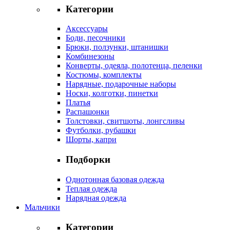
Категории
Аксессуары
Боди, песочники
Брюки, ползунки, штанишки
Комбинезоны
Конверты, одеяла, полотенца, пеленки
Костюмы, комплекты
Нарядные, подарочные наборы
Носки, колготки, пинетки
Платья
Распашонки
Толстовки, свитшоты, лонгсливы
Футболки, рубашки
Шорты, капри
Подборки
Однотонная базовая одежда
Теплая одежда
Нарядная одежда
Мальчики
Категории