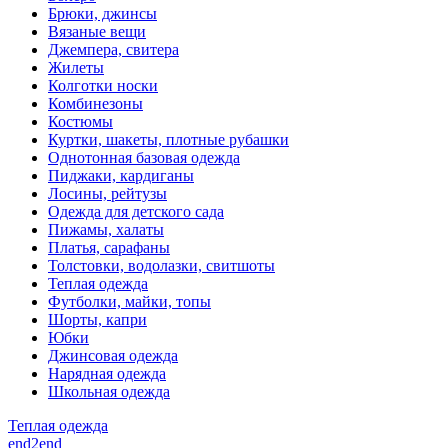
Брюки, джинсы
Вязаные вещи
Джемпера, свитера
Жилеты
Колготки носки
Комбинезоны
Костюмы
Куртки, шакеты, плотные рубашки
Однотонная базовая одежда
Пиджаки, кардиганы
Лосины, рейтузы
Одежда для детского сада
Пижамы, халаты
Платья, сарафаны
Толстовки, водолазки, свитшоты
Теплая одежда
Футболки, майки, топы
Шорты, капри
Юбки
Джинсовая одежда
Нарядная одежда
Школьная одежда
Теплая одежда
end2end