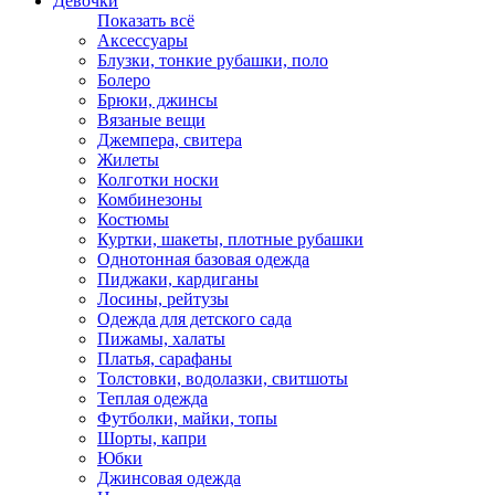
Девочки
Показать всё
Аксессуары
Блузки, тонкие рубашки, поло
Болеро
Брюки, джинсы
Вязаные вещи
Джемпера, свитера
Жилеты
Колготки носки
Комбинезоны
Костюмы
Куртки, шакеты, плотные рубашки
Однотонная базовая одежда
Пиджаки, кардиганы
Лосины, рейтузы
Одежда для детского сада
Пижамы, халаты
Платья, сарафаны
Толстовки, водолазки, свитшоты
Теплая одежда
Футболки, майки, топы
Шорты, капри
Юбки
Джинсовая одежда