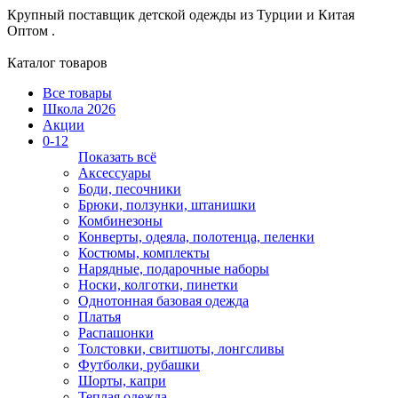
Крупный поставщик детской одежды из
Турции и Китая
Оптом .
Каталог товаров
Все товары
Школа 2026
Акции
0-12
Показать всё
Аксессуары
Боди, песочники
Брюки, ползунки, штанишки
Комбинезоны
Конверты, одеяла, полотенца, пеленки
Костюмы, комплекты
Нарядные, подарочные наборы
Носки, колготки, пинетки
Однотонная базовая одежда
Платья
Распашонки
Толстовки, свитшоты, лонгсливы
Футболки, рубашки
Шорты, капри
Теплая одежда