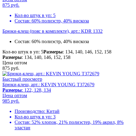
875
руб.
Кол-во штук в уп:
5
Состав:
60% полиэстр, 40% вискоза
Брюки-клеш (пояс в комплекте), арт.: KDR 1332
Состав:
60% полиэстр, 40% вискоза
Кол-во штук в уп: 5
Размеры
: 134, 140, 146, 152, 158
Размеры
: 134, 140, 146, 152, 158
Цена оптом
875
руб.
Быстрый просмотр
Брюки-клеш, арт.: KEVIN YOUNG T372679
Размеры
: 122, 128, 134
Цена оптом
985
руб.
Производство:
Китай
Кол-во штук в уп:
3
Состав:
52% хлопок, 21% полиэстер, 19% акрил, 8%
эластан