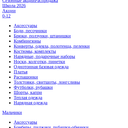
Сезонные акции
Распродажа
Школа 2026
Акции
0-12
Аксессуары
Боди, песочники
Брюки, ползунки, штанишки
Комбинезоны
Конверты, одеяла, полотенца, пеленки
Костюмы, комплекты
Нарядные, подарочные наборы
Носки, колготки, пинетки
Однотонная базовая одежда
Платья
Распашонки
Толстовки, свитшоты, лонгсливы
Футболки, рубашки
Шорты, капри
Теплая одежда
Нарядная одежда
Мальчики
Аксессуары
Бомберы, пиджаки, рубашки-обманки