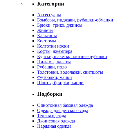
Категории
Аксессуары
Бомберы, пиджаки, рубашки-обманки
Брюки, трико, джинсы
Жилеты
Кальсоны
Костюмы
Колготки носки
Кофты, джемпера
Куртки, шакеты, плотные рубашки
Пижамы, халаты
Рубашки, поло
Толстовки, водолазки, свитшоты
Футболки, майки
Шорты, бриджи, капри
Подборки
Однотонная базовая одежда
Одежда для детского сада
Теплая одежда
Джинсовая одежда
Нарядная одежда