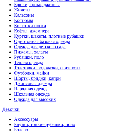
Брюки, трико, джинсы
Жилеты
Кальсоны
Костюмы
Колготки носки
Кофты, джемпера
Куртки, шакеты, плотные рубашки
Однотонная базовая одежда
Одежда для детского сада
Пижамы, халаты
Рубашки, поло
Теплая одежда
Толстовки, водолазки, свитшоты
Футболки, майки
Шорты, бриджи, капри
Джинсовая одежда
Нарядная одежда
Школьная одежда
Одежда для высоких
Девочки
Аксессуары
Блузки, тонкие рубашки, поло
Болеро