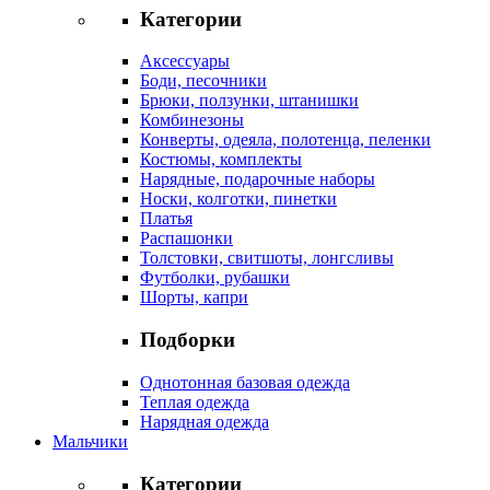
Категории
Аксессуары
Боди, песочники
Брюки, ползунки, штанишки
Комбинезоны
Конверты, одеяла, полотенца, пеленки
Костюмы, комплекты
Нарядные, подарочные наборы
Носки, колготки, пинетки
Платья
Распашонки
Толстовки, свитшоты, лонгсливы
Футболки, рубашки
Шорты, капри
Подборки
Однотонная базовая одежда
Теплая одежда
Нарядная одежда
Мальчики
Категории