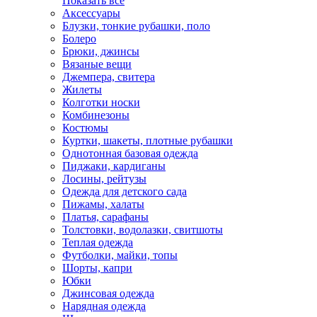
Показать всё
Аксессуары
Блузки, тонкие рубашки, поло
Болеро
Брюки, джинсы
Вязаные вещи
Джемпера, свитера
Жилеты
Колготки носки
Комбинезоны
Костюмы
Куртки, шакеты, плотные рубашки
Однотонная базовая одежда
Пиджаки, кардиганы
Лосины, рейтузы
Одежда для детского сада
Пижамы, халаты
Платья, сарафаны
Толстовки, водолазки, свитшоты
Теплая одежда
Футболки, майки, топы
Шорты, капри
Юбки
Джинсовая одежда
Нарядная одежда