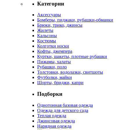
Категории
Аксессуары
Бомберы, пиджаки, рубашки-обманки
Брюки, трико, джинсы
Жилеты
Кальсоны
Костюмы
Колготки носки
Кофты, джемпера
Куртки, шакеты, плотные рубашки
Пижамы, халаты
Рубашки, поло
Толстовки, водолазки, свитшоты
Футболки, майки
Шорты, бриджи, капри
Подборки
Однотонная базовая одежда
Одежда для детского сада
Теплая одежда
Джинсовая одежда
Нарядная одежда