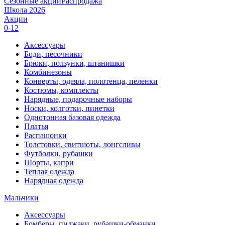
Сезонные акции
Распродажа
Школа 2026
Акции
0-12
Аксессуары
Боди, песочники
Брюки, ползунки, штанишки
Комбинезоны
Конверты, одеяла, полотенца, пеленки
Костюмы, комплекты
Нарядные, подарочные наборы
Носки, колготки, пинетки
Однотонная базовая одежда
Платья
Распашонки
Толстовки, свитшоты, лонгсливы
Футболки, рубашки
Шорты, капри
Теплая одежда
Нарядная одежда
Мальчики
Аксессуары
Бомберы, пиджаки, рубашки-обманки