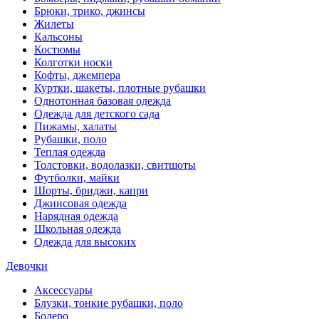
Брюки, трико, джинсы
Жилеты
Кальсоны
Костюмы
Колготки носки
Кофты, джемпера
Куртки, шакеты, плотные рубашки
Однотонная базовая одежда
Одежда для детского сада
Пижамы, халаты
Рубашки, поло
Теплая одежда
Толстовки, водолазки, свитшоты
Футболки, майки
Шорты, бриджи, капри
Джинсовая одежда
Нарядная одежда
Школьная одежда
Одежда для высоких
Девочки
Аксессуары
Блузки, тонкие рубашки, поло
Болеро