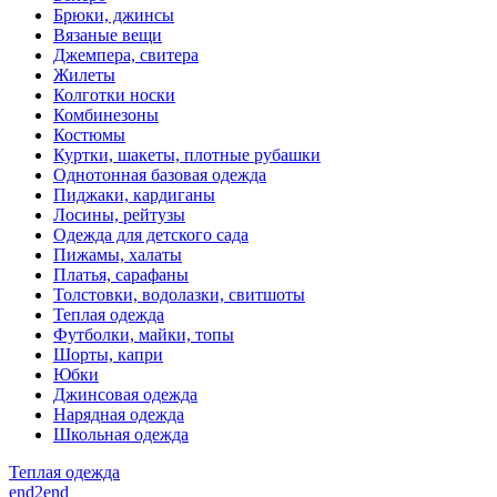
Брюки, джинсы
Вязаные вещи
Джемпера, свитера
Жилеты
Колготки носки
Комбинезоны
Костюмы
Куртки, шакеты, плотные рубашки
Однотонная базовая одежда
Пиджаки, кардиганы
Лосины, рейтузы
Одежда для детского сада
Пижамы, халаты
Платья, сарафаны
Толстовки, водолазки, свитшоты
Теплая одежда
Футболки, майки, топы
Шорты, капри
Юбки
Джинсовая одежда
Нарядная одежда
Школьная одежда
Теплая одежда
end2end