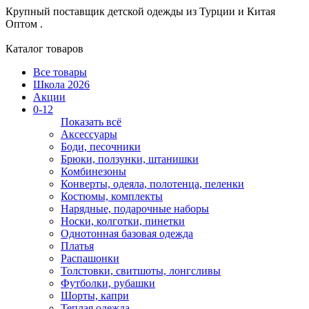
Крупный поставщик детской одежды из
Турции и Китая
Оптом .
Каталог товаров
Все товары
Школа 2026
Акции
0-12
Показать всё
Аксессуары
Боди, песочники
Брюки, ползунки, штанишки
Комбинезоны
Конверты, одеяла, полотенца, пеленки
Костюмы, комплекты
Нарядные, подарочные наборы
Носки, колготки, пинетки
Однотонная базовая одежда
Платья
Распашонки
Толстовки, свитшоты, лонгсливы
Футболки, рубашки
Шорты, капри
Теплая одежда