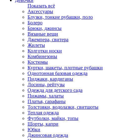
Девочки
Показать всё
Аксессуары
Блузки, тонкие рубашки, поло
Болеро
Брюки, джинсы
Вязаные вещи
Джемпера, свитера
Жилеты
Колготки носки
Комбинезоны
Костюмы
Куртки, шакеты, плотные рубашки
Однотонная базовая одежда
Пиджаки, кардиганы
Лосины, рейтузы
Одежда для детского сада
Пижамы, халаты
Платья, сарафаны
Толстовки, водолазки, свитшоты
Теплая одежда
Футболки, майки, топы
Шорты, капри
Юбки
Джинсовая одежда