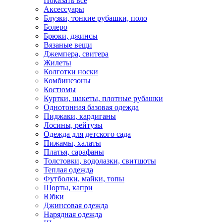
Показать всё
Аксессуары
Блузки, тонкие рубашки, поло
Болеро
Брюки, джинсы
Вязаные вещи
Джемпера, свитера
Жилеты
Колготки носки
Комбинезоны
Костюмы
Куртки, шакеты, плотные рубашки
Однотонная базовая одежда
Пиджаки, кардиганы
Лосины, рейтузы
Одежда для детского сада
Пижамы, халаты
Платья, сарафаны
Толстовки, водолазки, свитшоты
Теплая одежда
Футболки, майки, топы
Шорты, капри
Юбки
Джинсовая одежда
Нарядная одежда