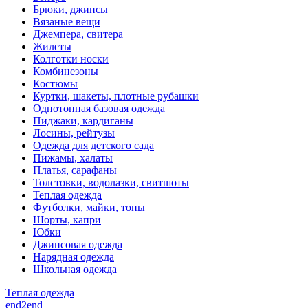
Брюки, джинсы
Вязаные вещи
Джемпера, свитера
Жилеты
Колготки носки
Комбинезоны
Костюмы
Куртки, шакеты, плотные рубашки
Однотонная базовая одежда
Пиджаки, кардиганы
Лосины, рейтузы
Одежда для детского сада
Пижамы, халаты
Платья, сарафаны
Толстовки, водолазки, свитшоты
Теплая одежда
Футболки, майки, топы
Шорты, капри
Юбки
Джинсовая одежда
Нарядная одежда
Школьная одежда
Теплая одежда
end2end