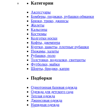
Категории
Аксессуары
Бомберы, пиджаки, рубашки-обманки
Брюки, трико, джинсы
Жилеты
Кальсоны
Костюмы
Колготки носки
Кофты, джемпера
Куртки, шакеты, плотные рубашки
Пижамы, халаты
Рубашки, поло
Толстовки, водолазки, свитшоты
Футболки, майки
Шорты, бриджи, капри
Подборки
Однотонная базовая одежда
Одежда для детского сада
Теплая одежда
Джинсовая одежда
Нарядная одежда