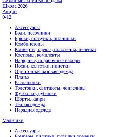
Сезонные акции
Распродажа
Школа 2026
Акции
0-12
Аксессуары
Боди, песочники
Брюки, ползунки, штанишки
Комбинезоны
Конверты, одеяла, полотенца, пеленки
Костюмы, комплекты
Нарядные, подарочные наборы
Носки, колготки, пинетки
Однотонная базовая одежда
Платья
Распашонки
Толстовки, свитшоты, лонгсливы
Футболки, рубашки
Шорты, капри
Теплая одежда
Нарядная одежда
Мальчики
Аксессуары
Бомберы, пиджаки, рубашки-обманки