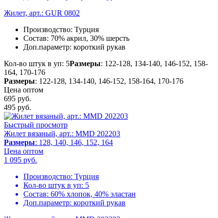
Жилет, арт.: GUR 0802
Производство:
Турция
Состав:
70% акрил, 30% шерсть
Доп.параметр:
короткий рукав
Кол-во штук в уп: 5
Размеры
: 122-128, 134-140, 146-152, 158-
164, 170-176
Размеры
: 122-128, 134-140, 146-152, 158-164, 170-176
Цена оптом
695 руб.
495
руб.
Быстрый просмотр
Жилет вязаный, арт.: MMD 202203
Размеры
: 128, 140, 146, 152, 164
Цена оптом
1 095
руб.
Производство:
Турция
Кол-во штук в уп:
5
Состав:
60% хлопок, 40% эластан
Доп.параметр:
короткий рукав