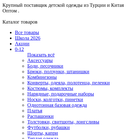
Крупный поставщик детской одежды из
Турции и Китая
Оптом .
Каталог товаров
Все товары
Школа 2026
Акции
0-12
Показать всё
Аксессуары
Боди, песочники
Брюки, ползунки, штанишки
Комбинезоны
Конверты, одеяла, полотенца, пеленки
Костюмы, комплекты
Нарядные, подарочные наборы
Носки, колготки, пинетки
Однотонная базовая одежда
Платья
Распашонки
Толстовки, свитшоты, лонгсливы
Футболки, рубашки
Шорты, капри
Теплая одежда