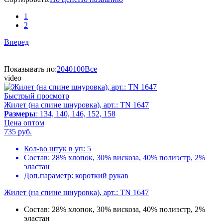
1
2
Вперед
Показывать по:
20
40
100
Все
video
Быстрый просмотр
Жилет (на спине шнуровка), арт.: TN 1647
Размеры
: 134, 140, 146, 152, 158
Цена оптом
735
руб.
Кол-во штук в уп:
5
Состав:
28% хлопок, 30% вискоза, 40% полиэстр, 2%
эластан
Доп.параметр:
короткий рукав
Жилет (на спине шнуровка), арт.: TN 1647
Состав:
28% хлопок, 30% вискоза, 40% полиэстр, 2%
эластан