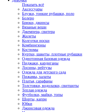
Девочки
Показать всё
Аксессуары
Блузки, тонкие рубашки, поло
Болеро
Брюки, джинсы
Вязаные вещи
Джемпера, свитера
Жилеты
Колготки носки
Комбинезоны
Костюмы
Куртки, шакеты, плотные рубашки
Однотонная базовая одежда
Пиджаки, кардиганы
Лосины, рейтузы
Одежда для детского сада
Пижамы, халаты
Платья, сарафаны
Толстовки, водолазки, свитшоты
Теплая одежда
Футболки, майки, топы
Шорты, капри
Юбки
Джинсовая одежда