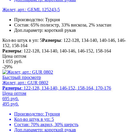
Жилет, арт.: GEML 125243-5
Производство:
Турция
Состав:
65% полиэстр, 33% вискоза, 2% эластан
Доп.параметр:
короткий рукав
Кол-во штук в уп: 5
Размеры
: 122-128, 134-140, 140-146, 146-
152, 158-164
Размеры
: 122-128, 134-140, 140-146, 146-152, 158-164
Цена оптом
1 055
руб.
-29%
Быстрый просмотр
Жилет, арт.: GUR 0802
Размеры
: 122-128, 134-140, 146-152, 158-164, 170-176
Цена оптом
695 руб.
495
руб.
Производство:
Турция
Кол-во штук в уп:
5
Состав:
70% акрил, 30% шерсть
Доп.параметр:
короткий рукав