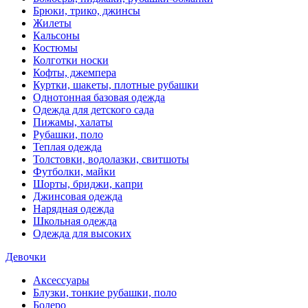
Брюки, трико, джинсы
Жилеты
Кальсоны
Костюмы
Колготки носки
Кофты, джемпера
Куртки, шакеты, плотные рубашки
Однотонная базовая одежда
Одежда для детского сада
Пижамы, халаты
Рубашки, поло
Теплая одежда
Толстовки, водолазки, свитшоты
Футболки, майки
Шорты, бриджи, капри
Джинсовая одежда
Нарядная одежда
Школьная одежда
Одежда для высоких
Девочки
Аксессуары
Блузки, тонкие рубашки, поло
Болеро